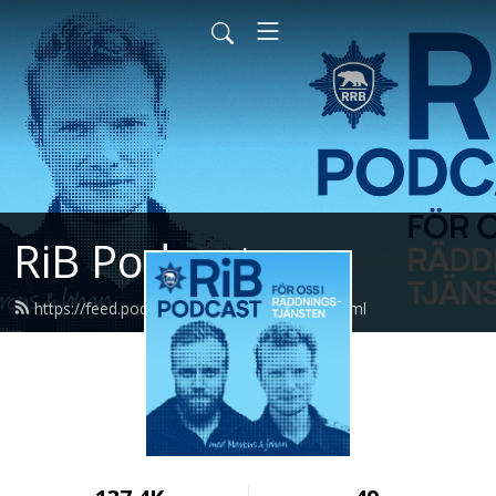
RiB Podcast
https://feed.podbean.com/ribpodcast/feed.xml