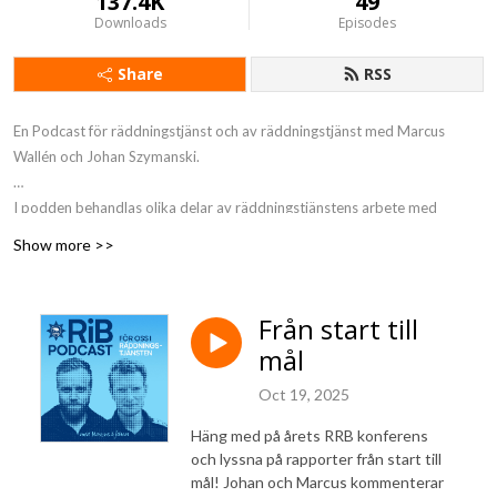
137.4K
49
Downloads
Episodes
Share
RSS
En Podcast för räddningstjänst och av räddningstjänst med Marcus
Wallén och Johan Szymanski.
I podden behandlas olika delar av räddningstjänstens arbete med
utgångspunkt i räddningstjänst i glesbygd.
Show more >>
Både Marcus och Johan har gedigen erfarenhet inom räddningstjänsten
och Marcus jobbar idag som Operativ chef vid Umeåregionens
Från start till
brandförsvar och Johan som Brandchef vid Uppsala brandförsvar.
mål
www.rrfb.se/rib-podcast
Oct 19, 2025
Grafik: Adam Dahlstedt (Add Studio)
Häng med på årets RRB konferens
och lyssna på rapporter från start till
mål! Johan och Marcus kommenterar
Kontakt: podd@rrfb.se